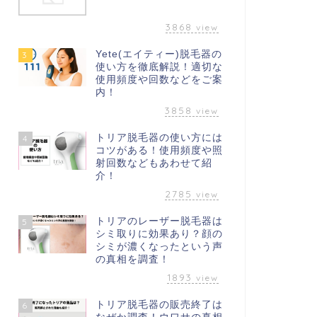
3868
view
Yete(エイティー)脱毛器の
3
使い方を徹底解説！適切な
使用頻度や回数などをご案
内！
3858
view
トリア脱毛器の使い方には
4
コツがある！使用頻度や照
射回数などもあわせて紹
介！
2785
view
トリアのレーザー脱毛器は
5
シミ取りに効果あり？顔の
シミが濃くなったという声
の真相を調査！
1893
view
トリア脱毛器の販売終了は
6