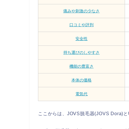
痛みや刺激の少なさ
口コミや評判
安全性
持ち運びのしやすさ
機能の豊富さ
本体の価格
電気代
ここからは、JOVS脱毛器(JOVS Dora)