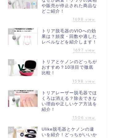
なぜか調査！ウワサの真相
や販売が停止された商品な
どご紹介！
1698
view
トリア脱毛器のVIOへの効
7
果は？頻度・回数や適した
レベルなどを紹介します！
1697
view
トリアとケノンのどっちが
8
おすすめ？10項目で徹底
比較！
1598
view
トリアレーザー脱毛器でほ
9
くろは消える？除去できな
い理由や正しいケア方法を
紹介！
1506
view
Ulike脱毛器とケノンの違
10
いを紹介！どっちがいいか