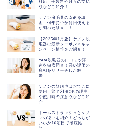
対応！手数料や月々の支払
額などご紹介！
ケノン脱毛器の寿命を調
査！何年持つか何回使える
か調べた結果…！
【2025年1月版】ケノン脱
毛器の最新クーポン＆キャ
ンペーン情報をご紹介！
Yete脱毛器の口コミや評
判を徹底調査！悪い評価の
真相をリサーチした結
果…！
ケノンの顔脱毛はおでこに
使用可能？利用OKの理由
や使用時の注意点などご紹
介！
ホームストラッシュとケノ
ンの違いを紹介！どっちが
いいか10項目で徹底比