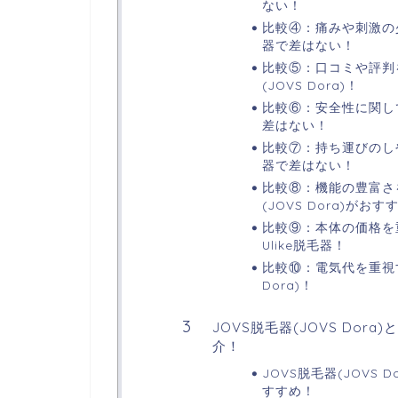
ない！
比較④：痛みや刺激の少なさ
器で差はない！
比較⑤：口コミや評判を
(JOVS Dora)！
比較⑥：安全性に関してはJ
差はない！
比較⑦：持ち運びのしやすさ
器で差はない！
比較⑧：機能の豊富さを
(JOVS Dora)がおす
比較⑨：本体の価格を重視
Ulike脱毛器！
比較⑩：電気代を重視する
Dora)！
JOVS脱毛器(JOVS Dor
介！
JOVS脱毛器(JOVS
すすめ！