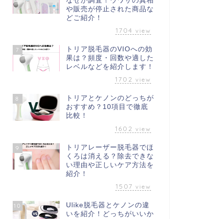
なぜか調査！ウワサの真相
や販売が停止された商品な
どご紹介！
1704
view
トリア脱毛器のVIOへの効
7
果は？頻度・回数や適した
レベルなどを紹介します！
1702
view
トリアとケノンのどっちが
8
おすすめ？10項目で徹底
比較！
1602
view
トリアレーザー脱毛器でほ
9
くろは消える？除去できな
い理由や正しいケア方法を
紹介！
1507
view
Ulike脱毛器とケノンの違
10
いを紹介！どっちがいいか