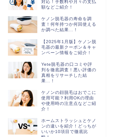
対応！手数料や月々の支払
額などご紹介！
ケノン脱毛器の寿命を調
査！何年持つか何回使える
か調べた結果…！
【2025年1月版】ケノン脱
毛器の最新クーポン＆キャ
ンペーン情報をご紹介！
Yete脱毛器の口コミや評
判を徹底調査！悪い評価の
真相をリサーチした結
果…！
ケノンの顔脱毛はおでこに
使用可能？利用OKの理由
や使用時の注意点などご紹
介！
ホームストラッシュとケノ
ンの違いを紹介！どっちが
いいか10項目で徹底比