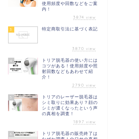
使用頻度や回数などをご案
内！
3874
view
特定商取引法に基づく表記
3
3870
view
トリア脱毛器の使い方には
4
コツがある！使用頻度や照
射回数などもあわせて紹
介！
2790
view
トリアのレーザー脱毛器は
5
シミ取りに効果あり？顔の
シミが濃くなったという声
の真相を調査！
1897
view
トリア脱毛器の販売終了は
6